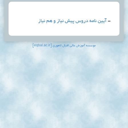
امه دروس پیش نیاز و هم نیاز
موسسه آموزش عالی اقبال لاهوری [eqbal.ac.ir]