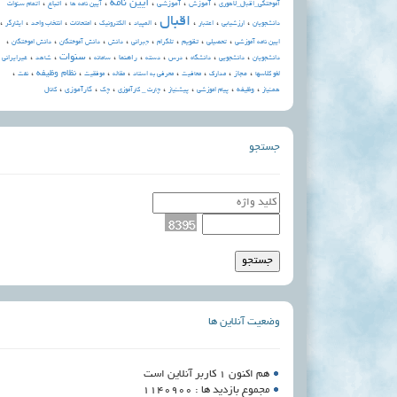
،
،
،
آیین نامه
،
،
،
آموزش
آموزشی
اتباع
آموختگی_اقبال_لاهوری
آیین نامه ها
اتمام سنوات
اقبال
،
،
،
،
،
،
،
،
،
دانشجویان
ارزشیابی
اعتبار
المپیاد
الکترونيک
امتحانات
انتخاب واحد
ایثارگر
،
،
،
،
،
،
،
،
تقویم
ایین نامه آموزشی
تحصیلی
تلگرام
جبرانی
دانش
دانش آموختگان
دانش اموختگان
،
،
،
،
،
،
،
،
،
،
سنوات
راهنما
دانشجویان
دانشجویی
دانشگاه
درس
دسته
سامانه
شاهد
غیرایرانی
،
،
،
،
،
،
،
،
،
نظام وظیفه
مجاز
لغو کلاسها
مدارک
معافیت
معرفی به استاد
مقاله
موفقیت
نفت
،
،
،
،
،
،
،
وظیفه
کارآموزی
همنیاز
پیام اموزشی
پیشنیاز
چارت _ کارآموزی
چک
کانال
جستجو
وضعیت آنلاین ها
هم اکنون 1 کاربر آنلاین است
مجموع بازدید ها : 1140900