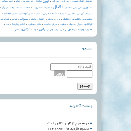
،
،
،
آیین نامه
،
،
،
آموزش
آموزشی
اتباع
آموختگی_اقبال_لاهوری
آیین نامه ها
اتمام سنوات
اقبال
،
،
،
،
،
،
،
،
،
دانشجویان
ارزشیابی
اعتبار
المپیاد
الکترونيک
امتحانات
انتخاب واحد
ایثارگر
،
،
،
،
،
،
،
،
تقویم
ایین نامه آموزشی
تحصیلی
تلگرام
جبرانی
دانش
دانش آموختگان
دانش اموختگان
،
،
،
،
،
،
،
،
،
،
سنوات
راهنما
دانشجویان
دانشجویی
دانشگاه
درس
دسته
سامانه
شاهد
غیرایرانی
،
،
،
،
،
،
،
،
،
نظام وظیفه
مجاز
لغو کلاسها
مدارک
معافیت
معرفی به استاد
مقاله
موفقیت
نفت
،
،
،
،
،
،
،
وظیفه
کارآموزی
همنیاز
پیام اموزشی
پیشنیاز
چارت _ کارآموزی
چک
کانال
جستجو
وضعیت آنلاین ها
در مجموع 3 کاربر آنلاین است
مجموع بازدید ها : 1140854