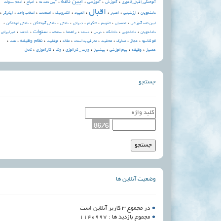
،
،
،
آیین نامه
،
،
،
آموزش
آموزشی
اتباع
آموختگی_اقبال_لاهوری
آیین نامه ها
اتمام سنوات
اقبال
،
،
،
،
،
،
،
،
،
دانشجویان
ارزشیابی
اعتبار
المپیاد
الکترونيک
امتحانات
انتخاب واحد
ایثارگر
،
،
،
،
،
،
،
،
تقویم
ایین نامه آموزشی
تحصیلی
تلگرام
جبرانی
دانش
دانش آموختگان
دانش اموختگان
،
،
،
،
،
،
،
،
،
،
سنوات
راهنما
دانشجویان
دانشجویی
دانشگاه
درس
دسته
سامانه
شاهد
غیرایرانی
،
،
،
،
،
،
،
،
،
نظام وظیفه
مجاز
لغو کلاسها
مدارک
معافیت
معرفی به استاد
مقاله
موفقیت
نفت
،
،
،
،
،
،
،
وظیفه
کارآموزی
همنیاز
پیام اموزشی
پیشنیاز
چارت _ کارآموزی
چک
کانال
جستجو
وضعیت آنلاین ها
در مجموع 3 کاربر آنلاین است
مجموع بازدید ها : 1140997