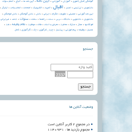
،
،
،
آیین نامه
،
،
،
آموزش
آموزشی
اتباع
آموختگی_اقبال_لاهوری
آیین نامه ها
اتمام سنوات
اقبال
،
،
،
،
،
،
،
،
،
دانشجویان
ارزشیابی
اعتبار
المپیاد
الکترونيک
امتحانات
انتخاب واحد
ایثارگر
،
،
،
،
،
،
،
،
تقویم
ایین نامه آموزشی
تحصیلی
تلگرام
جبرانی
دانش
دانش آموختگان
دانش اموختگان
،
،
،
،
،
،
،
،
،
،
سنوات
راهنما
دانشجویان
دانشجویی
دانشگاه
درس
دسته
سامانه
شاهد
غیرایرانی
،
،
،
،
،
،
،
،
،
نظام وظیفه
مجاز
لغو کلاسها
مدارک
معافیت
معرفی به استاد
مقاله
موفقیت
نفت
،
،
،
،
،
،
،
وظیفه
کارآموزی
همنیاز
پیام اموزشی
پیشنیاز
چارت _ کارآموزی
چک
کانال
جستجو
وضعیت آنلاین ها
در مجموع 2 کاربر آنلاین است
مجموع بازدید ها : 1140931